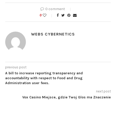
0 comment
0
WEBS CYBERNETICS
previous post
A bill to increase reporting transparency and
accountability with respect to Food and Drug
Administration user fees.
next post
Vox Casino Miejsce, gdzie Twoj Glos ma Znaczenie