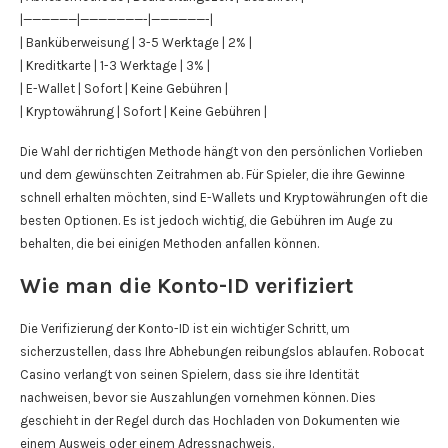
|——————|———————-|——————-|
| Banküberweisung | 3-5 Werktage | 2% |
| Kreditkarte | 1-3 Werktage | 3% |
| E-Wallet | Sofort | Keine Gebühren |
| Kryptowährung | Sofort | Keine Gebühren |
Die Wahl der richtigen Methode hängt von den persönlichen Vorlieben
und dem gewünschten Zeitrahmen ab. Für Spieler, die ihre Gewinne
schnell erhalten möchten, sind E-Wallets und Kryptowährungen oft die
besten Optionen. Es ist jedoch wichtig, die Gebühren im Auge zu
behalten, die bei einigen Methoden anfallen können.
Wie man die Konto-ID verifiziert
Die Verifizierung der Konto-ID ist ein wichtiger Schritt, um
sicherzustellen, dass Ihre Abhebungen reibungslos ablaufen. Robocat
Casino verlangt von seinen Spielern, dass sie ihre Identität
nachweisen, bevor sie Auszahlungen vornehmen können. Dies
geschieht in der Regel durch das Hochladen von Dokumenten wie
einem Ausweis oder einem Adressnachweis.