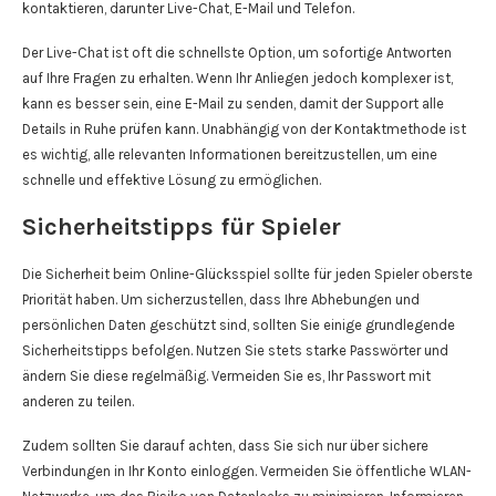
kontaktieren, darunter Live-Chat, E-Mail und Telefon.
Der Live-Chat ist oft die schnellste Option, um sofortige Antworten
auf Ihre Fragen zu erhalten. Wenn Ihr Anliegen jedoch komplexer ist,
kann es besser sein, eine E-Mail zu senden, damit der Support alle
Details in Ruhe prüfen kann. Unabhängig von der Kontaktmethode ist
es wichtig, alle relevanten Informationen bereitzustellen, um eine
schnelle und effektive Lösung zu ermöglichen.
Sicherheitstipps für Spieler
Die Sicherheit beim Online-Glücksspiel sollte für jeden Spieler oberste
Priorität haben. Um sicherzustellen, dass Ihre Abhebungen und
persönlichen Daten geschützt sind, sollten Sie einige grundlegende
Sicherheitstipps befolgen. Nutzen Sie stets starke Passwörter und
ändern Sie diese regelmäßig. Vermeiden Sie es, Ihr Passwort mit
anderen zu teilen.
Zudem sollten Sie darauf achten, dass Sie sich nur über sichere
Verbindungen in Ihr Konto einloggen. Vermeiden Sie öffentliche WLAN-