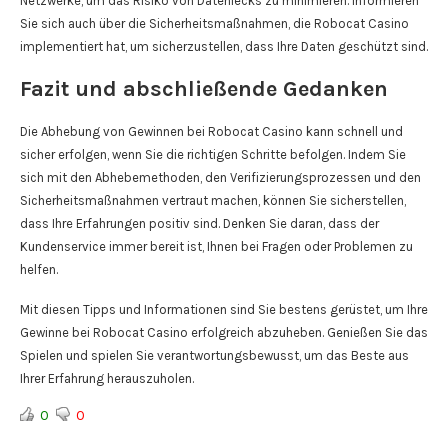
Netzwerke, um das Risiko von Datenlecks zu minimieren. Informieren
Sie sich auch über die Sicherheitsmaßnahmen, die Robocat Casino
implementiert hat, um sicherzustellen, dass Ihre Daten geschützt sind.
Fazit und abschließende Gedanken
Die Abhebung von Gewinnen bei Robocat Casino kann schnell und
sicher erfolgen, wenn Sie die richtigen Schritte befolgen. Indem Sie
sich mit den Abhebemethoden, den Verifizierungsprozessen und den
Sicherheitsmaßnahmen vertraut machen, können Sie sicherstellen,
dass Ihre Erfahrungen positiv sind. Denken Sie daran, dass der
Kundenservice immer bereit ist, Ihnen bei Fragen oder Problemen zu
helfen.
Mit diesen Tipps und Informationen sind Sie bestens gerüstet, um Ihre
Gewinne bei Robocat Casino erfolgreich abzuheben. Genießen Sie das
Spielen und spielen Sie verantwortungsbewusst, um das Beste aus
Ihrer Erfahrung herauszuholen.
0
0