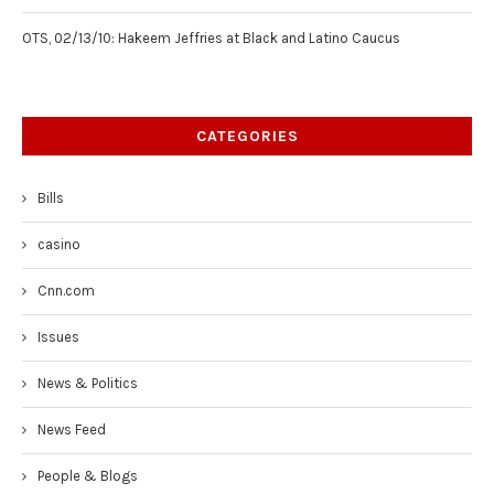
OTS, 02/13/10: Hakeem Jeffries at Black and Latino Caucus
CATEGORIES
Bills
casino
Cnn.com
Issues
News & Politics
News Feed
People & Blogs