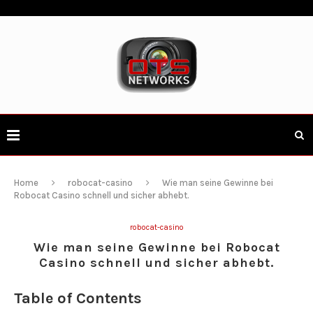
Home
robocat-casino
Wie man seine Gewinne bei
Robocat Casino schnell und sicher abhebt.
robocat-casino
Wie man seine Gewinne bei Robocat
Casino schnell und sicher abhebt.
Table of Contents