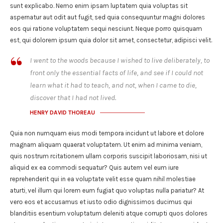
sunt explicabo. Nemo enim ipsam luptatem quia voluptas sit
aspernatur aut odit aut fugit, sed quia consequuntur magni dolores
eos qui ratione voluptatem sequi nesciunt. Neque porro quisquam
est, qui dolorem ipsum quia dolor sit amet, consectetur, adipisci velit.
I went to the woods because I wished to live deliberately, to
front only the essential facts of life, and see if I could not
learn what it had to teach, and not, when I came to die,
discover that I had not lived.
HENRY DAVID THOREAU
Quia non numquam eius modi tempora incidunt ut labore et dolore
magnam aliquam quaerat voluptatem. Ut enim ad minima veniam,
quis nostrum rcitationem ullam corporis suscipit laboriosam, nisi ut
aliquid ex ea commodi sequatur? Quis autem vel eum iure
reprehenderit qui in ea voluptate velit esse quam nihil molestiae
aturti, vel illum qui lorem eum fugiat quo voluptas nulla pariatur? At
vero eos et accusamus et iusto odio dignissimos ducimus qui
blanditiis esentium voluptatum deleniti atque corrupti quos dolores